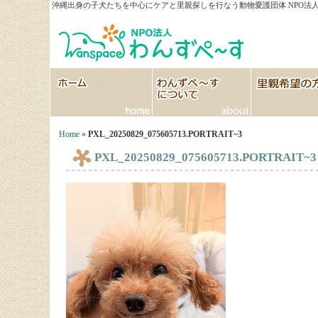
沖縄出身の子犬たちを中心にケアと里親探しを行なう動物愛護団体 NPO法人
HOME
わんずぺ～すについて
里親希望の方へ
Home
»
PXL_20250829_075605713.PORTRAIT~3
PXL_20250829_075605713.PORTRAIT~3