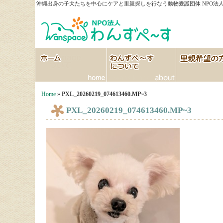
沖縄出身の子犬たちを中心にケアと里親探しを行なう動物愛護団体 NPO法人
HOME
わんずぺ～すについて
里親希望の方へ
Home
»
PXL_20260219_074613460.MP~3
PXL_20260219_074613460.MP~3